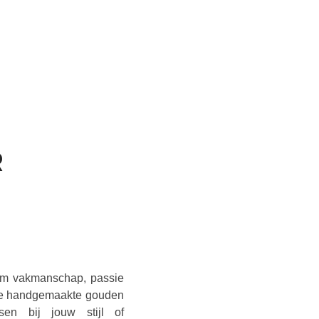
R
N
 om vakmanschap, passie
fde handgemaakte gouden
sen bij jouw stijl of