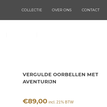
COLLECTIE
OVER ONS
CONTACT
T AVENTURIJN
(1)
Oorbellen (15)
Ringen (56)
VERGULDE OORBELLEN MET
AVENTURIJN
€
89,00
incl. 21% BTW