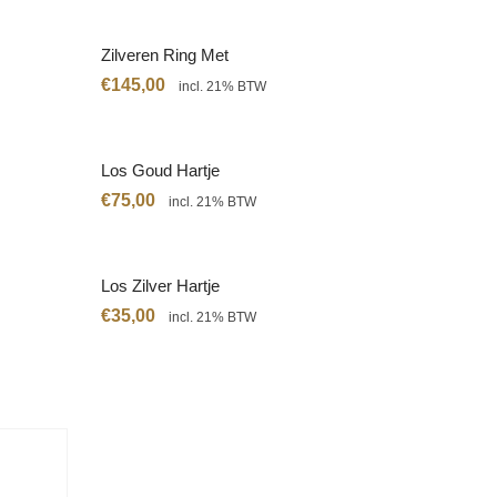
Zilveren Ring Met
Citrien
€
145,00
incl. 21% BTW
Los Goud Hartje
€
75,00
incl. 21% BTW
Los Zilver Hartje
€
35,00
incl. 21% BTW