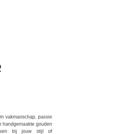
R
N
 om vakmanschap, passie
fde handgemaakte gouden
sen bij jouw stijl of