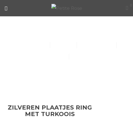
0
ZILVEREN PLAATJES RING MET
TURKOOIS
Collier (30)
Kindersieraden (1)
Armbanden (14)
Oorbellen (15)
Ringen (56)
ZILVEREN PLAATJES RING
MET TURKOOIS