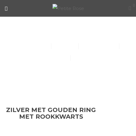
0
ZILVER MET GOUDEN RING MET
ROOKKWARTS
Collier (30)
Kindersieraden (1)
Armbanden (14)
Oorbellen (15)
Ringen (56)
ZILVER MET GOUDEN RING
MET ROOKKWARTS