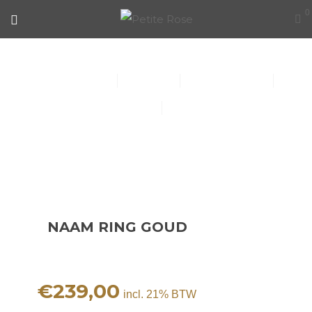
0
NAAM RING GOUD
Collier (30)
Kindersieraden (1)
Armbanden (14)
Oorbellen (15)
Ringen (56)
NAAM RING GOUD
€
239,00
incl. 21% BTW