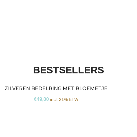
BESTSELLERS
ZILVEREN BEDELRING MET BLOEMETJE
O
€
49,00
incl. 21% BTW