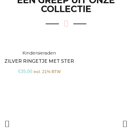
EEN GREEP UIT ONZE
COLLECTIE
Kindersieraden
Niet
ZILVER RINGETJE MET STER
op
€
35,00
incl. 21% BTW
voorraad
Z