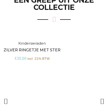
EEN GREEP UIT ONZE
COLLECTIE
Kindersieraden
Niet
ZILVER RINGETJE MET STER
op
€
35,00
incl. 21% BTW
voorraad
Z