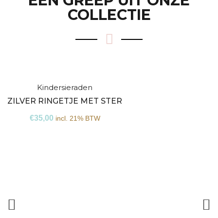
EEN GREEP UIT ONZE
COLLECTIE
Kindersieraden
Niet
ZILVER RINGETJE MET STER
op
€
35,00
incl. 21% BTW
voorraad
Z