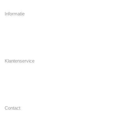
voorraad
Informatie
Collectie
Over ons
Contact
Klantenservice
Ruilen en retourneren
Garantie en Reparatie
Contact
Contact
Herenstraat 47
2271 CA Voorburg
T: 070 387 0 331