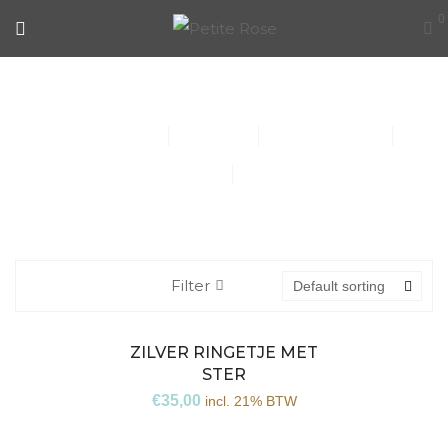
0
KINDERSIERADEN
Collier (30)
Kindersieraden (1)
Armbanden (14)
Oorbellen (15)
Ringen (56)
Filter
Default sorting
ZILVER RINGETJE MET
Niet
STER
€
35,00
incl. 21% BTW
op