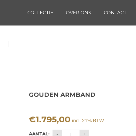
COLLECTIE
OVER ONS
CONTACT
(1)
Oorbellen (15)
Ringen (56)
GOUDEN ARMBAND
€
1.795,00
incl. 21% BTW
AANTAL: