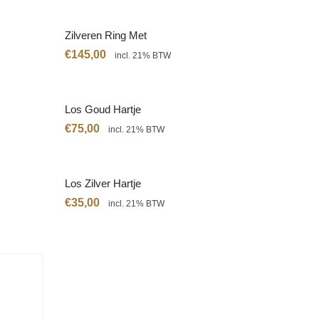
Zilveren Ring Met
Citrien
€
145,00
incl. 21% BTW
Los Goud Hartje
€
75,00
incl. 21% BTW
Los Zilver Hartje
€
35,00
incl. 21% BTW