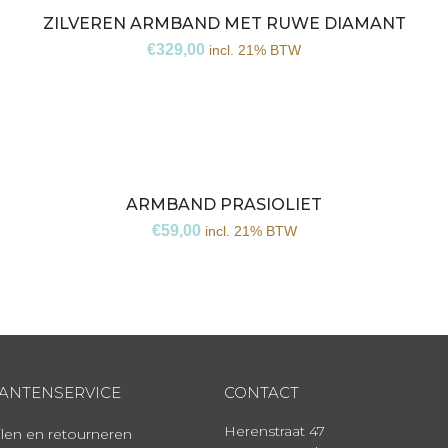
ZILVEREN ARMBAND MET RUWE DIAMANT
€
329,00
incl. 21% BTW
ARMBAND PRASIOLIET
€
59,00
incl. 21% BTW
ANTENSERVICE
CONTACT
Herenstraat 47
len en retourneren