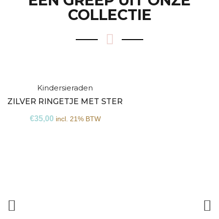
EEN GREEP UIT ONZE
COLLECTIE
Kindersieraden
Niet
ZILVER RINGETJE MET STER
op
€
35,00
incl. 21% BTW
voorraad
Z