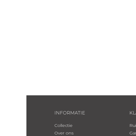
INFORMATIE
KL
Collectie
Rui
Over ons
Gar