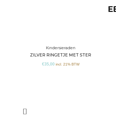
E
Kindersieraden
Niet
ZILVER RINGETJE MET STER
op
€
35,00
incl. 21% BTW
voorraad