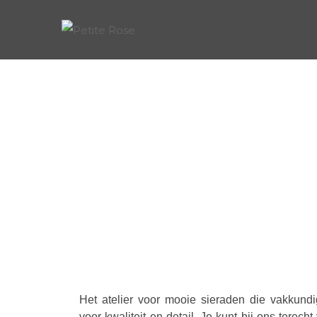
OVER ONS
Het atelier voor mooie sieraden die vakkund
voor kwaliteit en detail. Je kunt bij ons terech