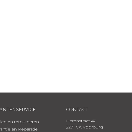
ANTENSERVICE
CONTACT
Herenstraat 47
len en retourneren
2271 CA Voorburg
antie en Reparatie