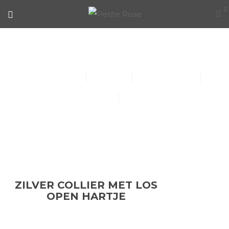
0
ZILVER COLLIER MET LOS OPEN
HARTJE
Collier (30)
Kindersieraden (1)
Armbanden (14)
Oorbellen (15)
Ringen (56)
ZILVER COLLIER MET LOS
OPEN HARTJE