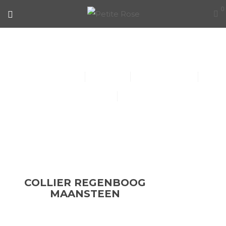
0
COLLIER REGENBOOG
MAANSTEEN
Collier (30)
Kindersieraden (1)
Armbanden (14)
Oorbellen (15)
Ringen (56)
COLLIER REGENBOOG
MAANSTEEN