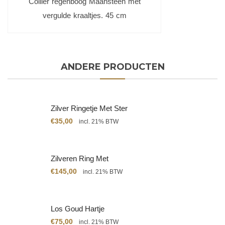
Collier regenboog Maansteen met
vergulde kraaltjes. 45 cm
ANDERE PRODUCTEN
Zilver Ringetje Met Ster
€
35,00
incl. 21% BTW
Zilveren Ring Met
Citrien
€
145,00
incl. 21% BTW
Los Goud Hartje
€
75,00
incl. 21% BTW