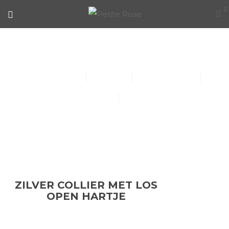
0
ZILVER COLLIER MET LOS OPEN
HARTJE
Collier (30)
Kindersieraden (1)
Armbanden (14)
Oorbellen (15)
Ringen (56)
ZILVER COLLIER MET LOS
OPEN HARTJE