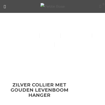
0
ZILVER COLLIER MET GOUDEN
LEVENBOOM HANGER
Collier (30)
Kindersieraden (1)
Armbanden (14)
Oorbellen (15)
Ringen (56)
ZILVER COLLIER MET
GOUDEN LEVENBOOM
HANGER