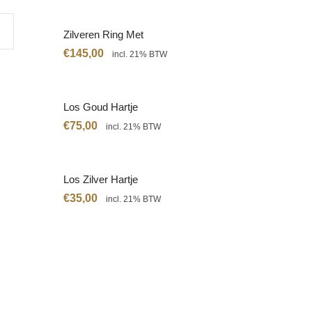
Zilveren Ring Met
Citrien
€
145,00
incl. 21% BTW
Los Goud Hartje
€
75,00
incl. 21% BTW
Los Zilver Hartje
€
35,00
incl. 21% BTW