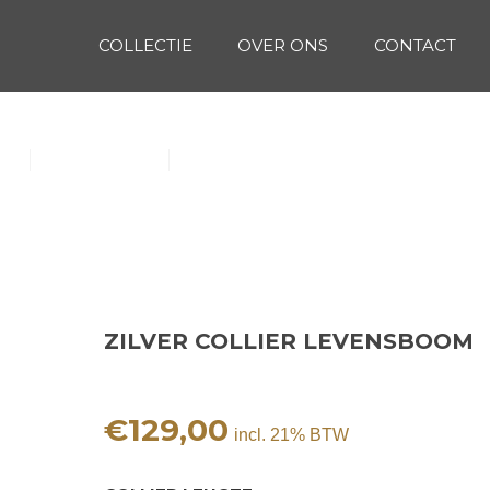
COLLECTIE
OVER ONS
CONTACT
OOM
(1)
Oorbellen (15)
Ringen (56)
ZILVER COLLIER LEVENSBOOM
€
129,00
incl. 21% BTW