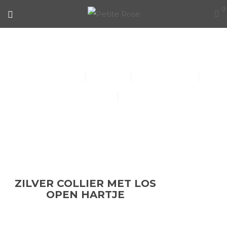
0
ZILVER COLLIER MET LOS OPEN
HARTJE
Collier (30)
Kindersieraden (1)
Armbanden (14)
Oorbellen (15)
Ringen (56)
ZILVER COLLIER MET LOS
OPEN HARTJE