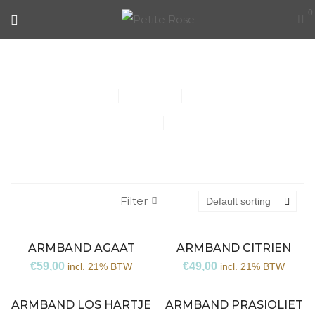
0
COLLECTIE
Collier (30)
Kindersieraden (1)
Armbanden (14)
Oorbellen (15)
Ringen (56)
Filter
Default sorting
ARMBAND AGAAT
ARMBAND CITRIEN
€
59,00
€
49,00
incl. 21% BTW
incl. 21% BTW
ARMBAND LOS HARTJE
ARMBAND PRASIOLIET