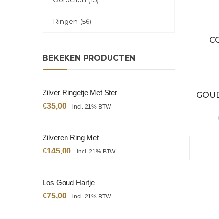
Oorbellen (15)
Ringen (56)
C
BEKEKEN PRODUCTEN
Zilver Ringetje Met Ster
GOUD
€
35,00
incl. 21% BTW
Zilveren Ring Met
Citrien
€
145,00
incl. 21% BTW
Los Goud Hartje
€
75,00
incl. 21% BTW