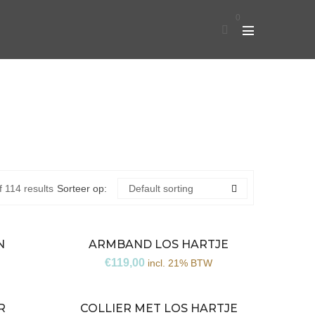
0
 114 results
Sorteer op:
Default sorting
N
ARMBAND LOS HARTJE
€
119,00
incl. 21% BTW
R
COLLIER MET LOS HARTJE