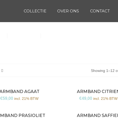
COLLECTIE
OVER ONS
CONTACT
(1)
Oorbellen (15)
Ringen (56)
Showing 1–12 of
ARMBAND AGAAT
ARMBAND CITRIE
€
59,00
€
49,00
incl. 21% BTW
incl. 21% BTW
MBAND PRASIOLIET
ARMBAND SAFFIE