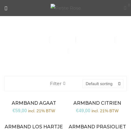
0
COLLECTIE
Collier (30)
Kindersieraden (1)
Armbanden (14)
Oorbellen (15)
Ringen (56)
Filter
Default sorting
ARMBAND AGAAT
ARMBAND CITRIEN
€
59,00
€
49,00
incl. 21% BTW
incl. 21% BTW
ARMBAND LOS HARTJE
ARMBAND PRASIOLIET