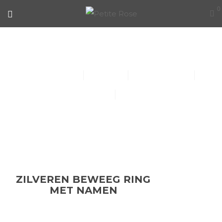
0
ZILVEREN BEWEEG RING MET
NAMEN
Collier (30)
Kindersieraden (1)
Armbanden (14)
Oorbellen (15)
Ringen (56)
ZILVEREN BEWEEG RING
MET NAMEN