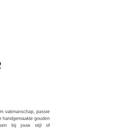
R
N
 om vakmanschap, passie
fde handgemaakte gouden
sen bij jouw stijl of