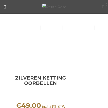
0
ZILVEREN KETTING OORBELLEN
Collier (30)
Kindersieraden (1)
Armbanden (14)
Oorbellen (15)
Ringen (56)
ZILVEREN KETTING
OORBELLEN
€
49,00
incl. 21% BTW