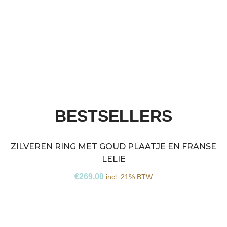
BESTSELLERS
ZILVEREN RING MET GOUD PLAATJE EN FRANSE
V
LELIE
€
269,00
incl. 21% BTW