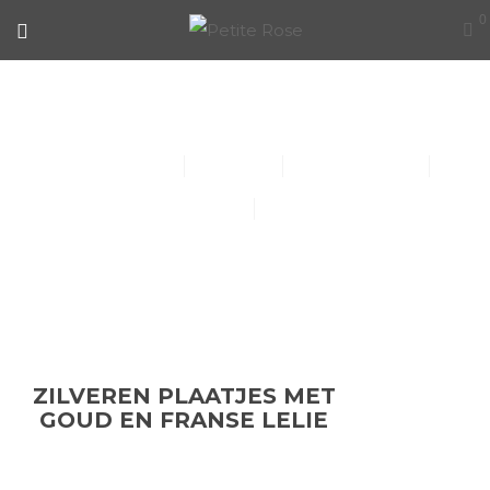
0
ZILVEREN PLAATJES MET GOUD
EN FRANSE LELIE
Collier (30)
Kindersieraden (1)
Armbanden (14)
Oorbellen (15)
Ringen (56)
ZILVEREN PLAATJES MET
GOUD EN FRANSE LELIE