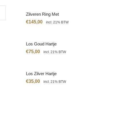
Zilveren Ring Met
Citrien
€
145,00
incl. 21% BTW
Los Goud Hartje
€
75,00
incl. 21% BTW
Los Zilver Hartje
€
35,00
incl. 21% BTW