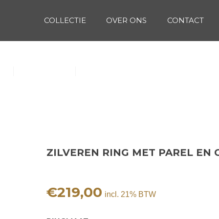
COLLECTIE
OVER ONS
CONTACT
 EN GOUD
(1)
Oorbellen (15)
Ringen (56)
ZILVEREN RING MET PAREL EN
€
219,00
incl. 21% BTW