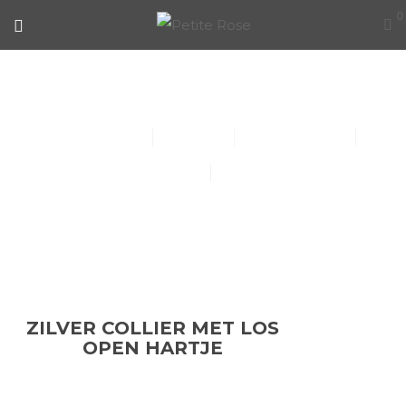
0
ZILVER COLLIER MET LOS OPEN
HARTJE
Collier (30)
Kindersieraden (1)
Armbanden (14)
Oorbellen (15)
Ringen (56)
ZILVER COLLIER MET LOS
OPEN HARTJE