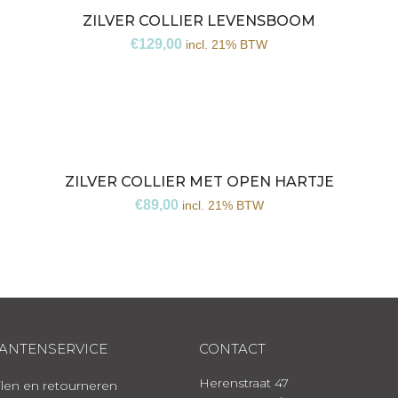
ZILVER COLLIER LEVENSBOOM
€
129,00
incl. 21% BTW
ZILVER COLLIER MET OPEN HARTJE
€
89,00
incl. 21% BTW
ANTENSERVICE
CONTACT
Herenstraat 47
len en retourneren