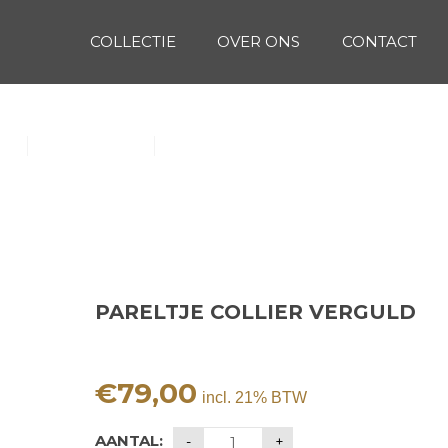
COLLECTIE
OVER ONS
CONTACT
D
(1)
Oorbellen (15)
Ringen (56)
PARELTJE COLLIER VERGULD
€
79,00
incl. 21% BTW
AANTAL: