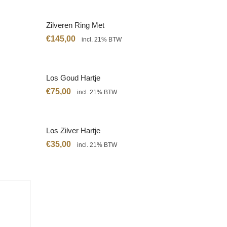
Zilveren Ring Met
Citrien
€
145,00
incl. 21% BTW
Los Goud Hartje
€
75,00
incl. 21% BTW
Los Zilver Hartje
€
35,00
incl. 21% BTW