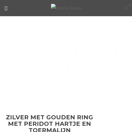
0
ZILVER MET GOUDEN RING MET
PERIDOT HARTJE EN
TOERMALIJN
Collier (30)
Kindersieraden (1)
Armbanden (14)
Oorbellen (15)
Ringen (56)
ZILVER MET GOUDEN RING
MET PERIDOT HARTJE EN
TOERMALIJN