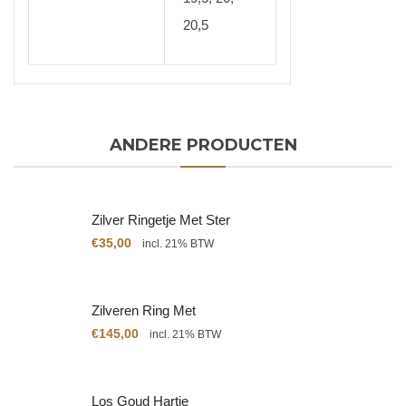
20,5
ANDERE PRODUCTEN
Zilver Ringetje Met Ster
€
35,00
incl. 21% BTW
Zilveren Ring Met
Citrien
€
145,00
incl. 21% BTW
Los Goud Hartje