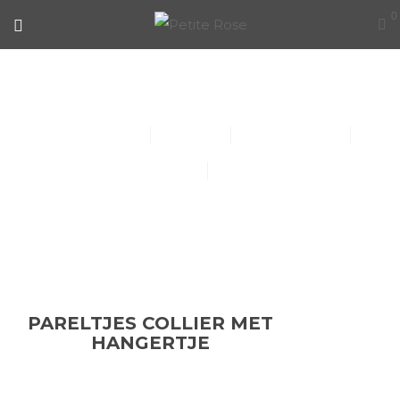
0
PARELTJES COLLIER MET
HANGERTJE
Collier (30)
Kindersieraden (1)
Armbanden (14)
Oorbellen (15)
Ringen (56)
PARELTJES COLLIER MET
HANGERTJE