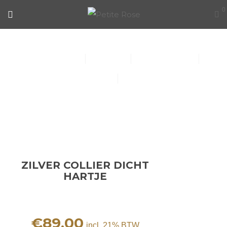
0
ZILVER COLLIER DICHT HARTJE
Collier (30)
Kindersieraden (1)
Armbanden (14)
Oorbellen (15)
Ringen (56)
ZILVER COLLIER DICHT
HARTJE
€
89,00
incl. 21% BTW