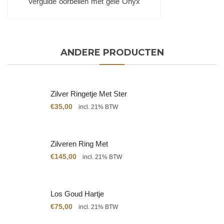
Vergulde oorbellen met gele Onyx
ANDERE PRODUCTEN
Zilver Ringetje Met Ster
€
35,00
incl. 21% BTW
Zilveren Ring Met
Citrien
€
145,00
incl. 21% BTW
Los Goud Hartje
€
75,00
incl. 21% BTW