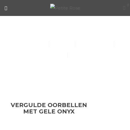
0
VERGULDE OORBELLEN MET
GELE ONYX
Collier (30)
Kindersieraden (1)
Armbanden (14)
Oorbellen (15)
Ringen (56)
VERGULDE OORBELLEN
MET GELE ONYX