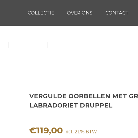
COLLECTIE
OVER ONS
CONTACT
T GROTE LABRADORIET DRUPPEL
(1)
Oorbellen (15)
Ringen (56)
VERGULDE OORBELLEN MET G
LABRADORIET DRUPPEL
€
119,00
incl. 21% BTW