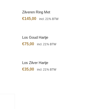
Zilveren Ring Met
Citrien
€
145,00
incl. 21% BTW
Los Goud Hartje
€
75,00
incl. 21% BTW
Los Zilver Hartje
€
35,00
incl. 21% BTW