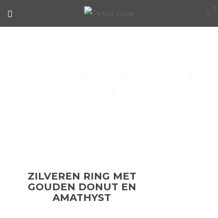
0
ZILVEREN RING MET GOUDEN
DONUT EN AMATHYST
Collier (30)
Kindersieraden (1)
Armbanden (14)
Oorbellen (15)
Ringen (56)
ZILVEREN RING MET
GOUDEN DONUT EN
AMATHYST