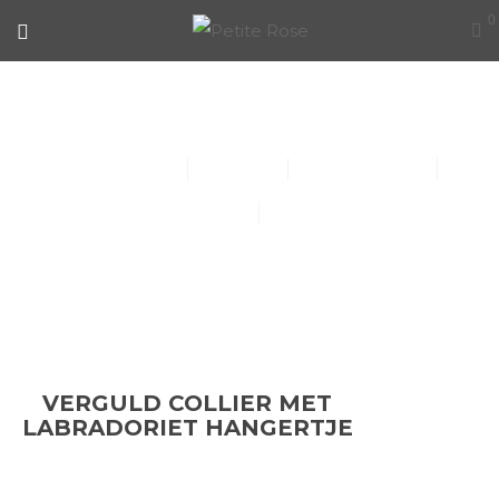
0
VERGULD COLLIER MET
LABRADORIET HANGERTJE
Collier (30)
Kindersieraden (1)
Armbanden (14)
Oorbellen (15)
Ringen (56)
VERGULD COLLIER MET
LABRADORIET HANGERTJE