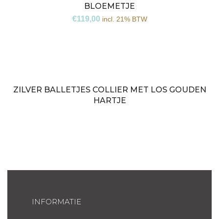
BLOEMETJE
€
119,00
incl. 21% BTW
ZILVER BALLETJES COLLIER MET LOS GOUDEN
Niet
HARTJE
op
voorraad
INFORMATIE