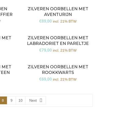
DEN
ZILVEREN OORBELLEN MET
AFFIER
AVENTURIJN
€
89,00
W
incl. 21% BTW
N MET
ZILVEREN OORBELLEN MET
LABRADORIET EN PARELTJE
€
79,00
incl. 21% BTW
N MET
ZILVEREN OORBELLEN MET
TEEN
ROOKKWARTS
€
69,00
incl. 21% BTW
8
9
10
Next