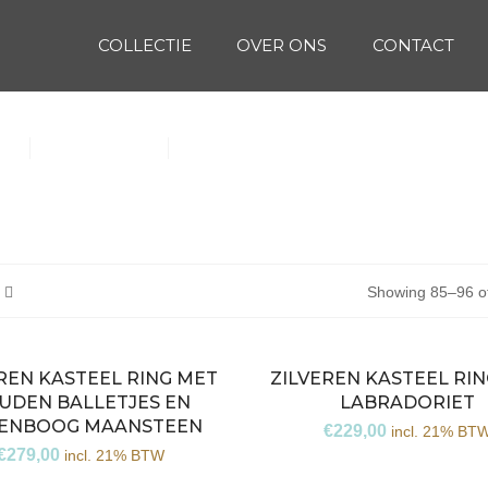
COLLECTIE
OVER ONS
CONTACT
(1)
Oorbellen (15)
Ringen (56)
Showing 85–96 of
REN KASTEEL RING MET
ZILVEREN KASTEEL RI
UDEN BALLETJES EN
LABRADORIET
ENBOOG MAANSTEEN
€
229,00
incl. 21% BT
€
279,00
incl. 21% BTW