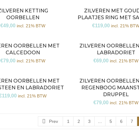
ZILVEREN KETTING
ZILVEREN MET GOU
OORBELLEN
PLAATJES RING MET S
€
49,00
€
119,00
incl. 21% BTW
incl. 21% BT
EREN OORBELLEN MET
ZILVEREN OORBELLE
CALCEDOON
LABRADORIET
€
79,00
€
69,00
incl. 21% BTW
incl. 21% BTW
EREN OORBELLEN MET
ZILVEREN OORBELLE
TEEN EN LABRADORIET
REGENBOOG MAANS
DRUPPEL
€
119,00
incl. 21% BTW
€
79,00
incl. 21% BTW
Prev
1
2
3
…
5
6
7