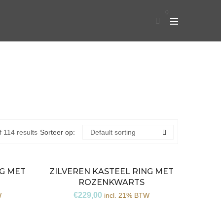
0
 114 results
Sorteer op:
Default sorting
NG MET
ZILVEREN KASTEEL RING MET
ROZENKWARTS
€
229,00
W
incl. 21% BTW