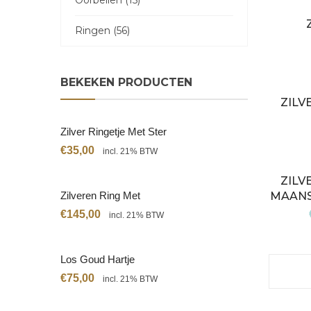
Oorbellen (15)
Ringen (56)
BEKEKEN PRODUCTEN
ZILV
Zilver Ringetje Met Ster
€
35,00
incl. 21% BTW
ZILV
Zilveren Ring Met
MAANS
Citrien
€
145,00
incl. 21% BTW
Los Goud Hartje
€
75,00
incl. 21% BTW