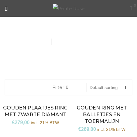
0
COLLECTIE
Collier (30)
Kindersieraden (1)
Armbanden (14)
Oorbellen (15)
Ringen (56)
Filter
Default sorting
GOUDEN PLAATJES RING
GOUDEN RING MET
MET ZWARTE DIAMANT
BALLETJES EN
TOERMALIJN
€
279,00
incl. 21% BTW
€
269,00
incl. 21% BTW