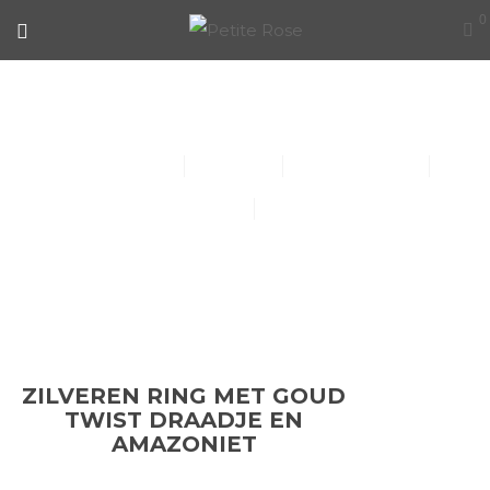
0
ZILVEREN RING MET GOUD
TWIST DRAADJE EN AMAZONIET
Collier (30)
Kindersieraden (1)
Armbanden (14)
Oorbellen (15)
Ringen (56)
ZILVEREN RING MET GOUD
TWIST DRAADJE EN
AMAZONIET