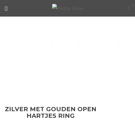
0
ZILVER MET GOUDEN OPEN
HARTJES RING
Collier (30)
Kindersieraden (1)
Armbanden (14)
Oorbellen (15)
Ringen (56)
ZILVER MET GOUDEN OPEN
HARTJES RING