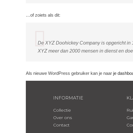
…of zoiets als dit:
De XYZ Doohickey Company is opgericht in 19
XYZ meer dan 2000 mensen in dienst en doet 
Als nieuwe WordPress gebruiker kan je naar
je dashbo
INFORMATIE
KL
Collectie
Rui
Over ons
Gar
Contact
Co