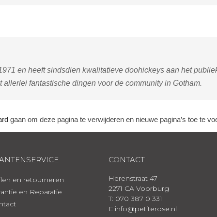
71 en heeft sindsdien kwalitatieve doohickeys aan het publiek
allerlei fantastische dingen voor de community in Gotham.
ard
gaan om deze pagina te verwijderen en nieuwe pagina’s toe te voeg
ANTENSERVICE
CONTACT
Herenstraat 47
len en retourneren
2271 CA Voorburg
antie en Reparatie
T: 070 387 0 331
ntact
E:info@petiterose.nl