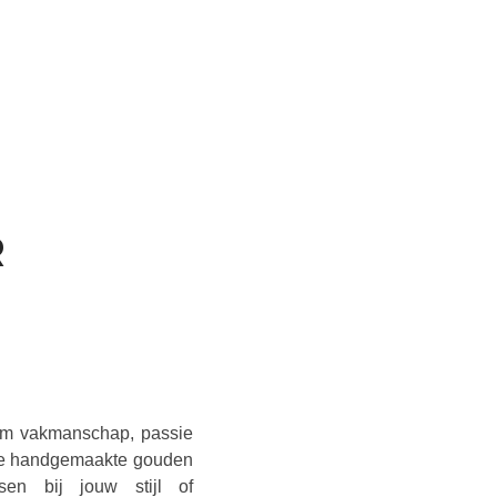
R
N
 om vakmanschap, passie
fde handgemaakte gouden
sen bij jouw stijl of