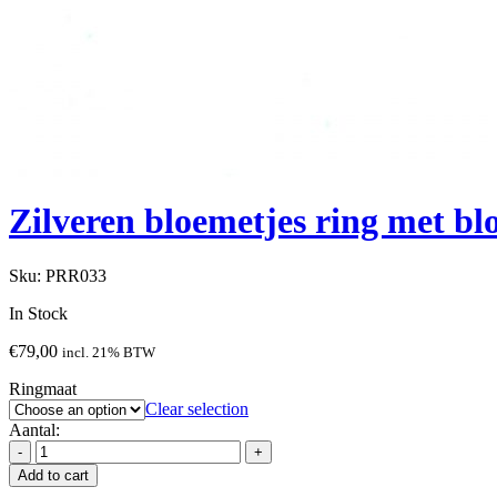
Zilveren bloemetjes ring met bl
Sku:
PRR033
In Stock
€
79,00
incl. 21% BTW
Ringmaat
Clear selection
Aantal:
Add to cart