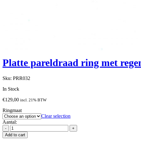
Platte pareldraad ring met reg
Sku:
PRR032
In Stock
€
129,00
incl. 21% BTW
Ringmaat
Clear selection
Aantal:
Add to cart