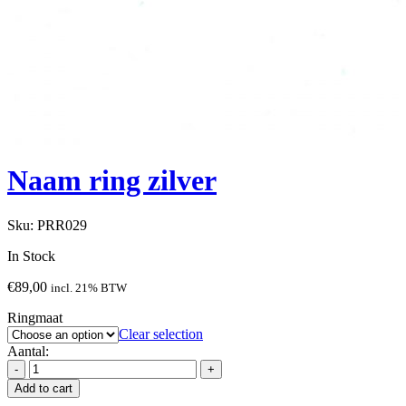
Naam ring zilver
Sku:
PRR029
In Stock
€
89,00
incl. 21% BTW
Ringmaat
Clear selection
Aantal:
Add to cart