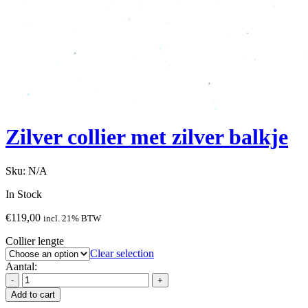
Zilver collier met zilver balkje
Sku:
N/A
In Stock
€
119,00
incl. 21% BTW
Collier lengte
Clear selection
Aantal:
Add to cart